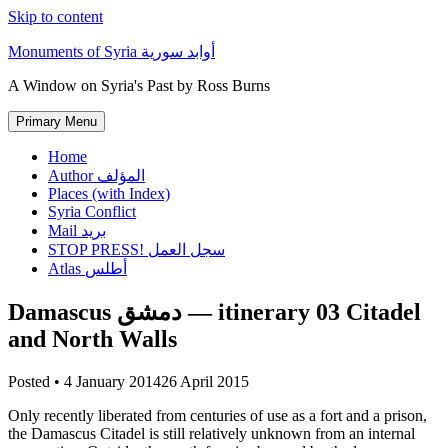
Skip to content
Monuments of Syria أوابد سورية
A Window on Syria's Past by Ross Burns
Primary Menu
Home
Author المؤلف
Places (with Index)
Syria Conflict
Mail بريد
STOP PRESS! سجل العمل
Atlas أطلس
Damascus دمشق — itinerary 03 Citadel
and North Walls
Posted •
4 January 2014
26 April 2015
Only recently liberated from centuries of use as a fort and a prison,
the Damascus Citadel is still relatively unknown from an internal