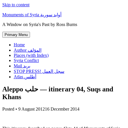
Skip to content
Monuments of Syria أوابد سورية
A Window on Syria's Past by Ross Burns
Primary Menu
Home
Author المؤلف
Places (with Index)
Syria Conflict
Mail بريد
STOP PRESS! سجل العمل
Atlas أطلس
Aleppo حلب — itinerary 04, Suqs and
Khans
Posted •
9 August 2012
16 December 2014