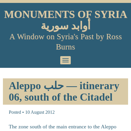
Skip
to
MONUMENTS OF SYRIA
content
أوابد سورية
A Window on Syria's Past by Ross
Burns
Primary
Menu
Aleppo حلب — itinerary
06, south of the Citadel
Posted •
10 August 2012
The zone south of the main entrance to the Aleppo