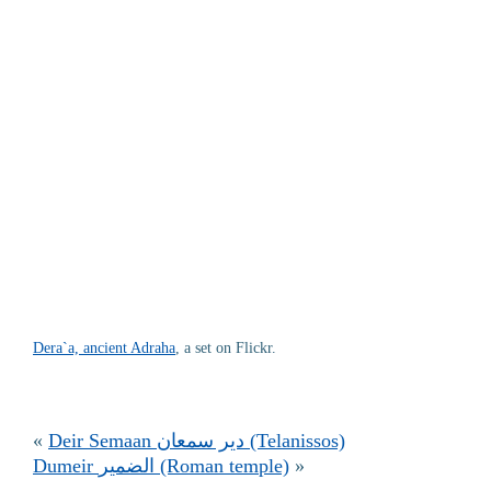
De
ra`a, ancient Adraha
, a set on Flickr.
«
Deir Semaan دير سمعان (Telanissos)
Dumeir الضمير (Roman temple)
»