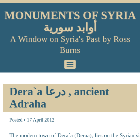
Skip
to
MONUMENTS OF SYRIA
content
أوابد سورية
A Window on Syria's Past by Ross
Burns
Primary
Menu
Dera`a درعا , ancient
Adraha
Posted •
17 April 2012
The modern town of Dera`a (Deraa), lies on the Syrian si