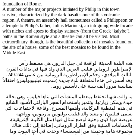
foundation of Rome.
A number of the major projects initiated by Philip in this town
survive, characterized by the dark basalt stone of this volcanic
region. A theatre, an assembly hall (sometimes called a Philippeon or
a temple to Philip’s father, Julius Marinus), an intriguing wide facade
with niches and apses to display statuary (from the Greek ‘kalybe’),
baths in the Roman style and a theatre can all be visited. Most
extraordinary, though, is the beautiful collection of mosaics found on
the site of a house, some of the best mosaics to be found in the
Middle East.
هذه البلدة الحديثة الواقعة في جبل الدروز، هي مسقط رأس
الإمبراطور الروماني فيليب العربي الذي ولد فيها في بدايات القرن
الثالث الميلادي، وحكم الإمبراطورية الرومانية بين عامي 244-249،
وقد أسس في هذه المنطقة بلدة جديدة (سميت فيليبوبوليس) احتفالاً
بمناسبة مرور ألف سنة على تأسيس روما.
ما زالت شهبا تحتفظ بمعظم المنشآت التي بناها فيليب، وهي بحالة
جيدة ويمكن زيارتها، وتتميز باستخدام الحجر البازلتي الأسود الشائع
في هذه المنطقة البركانية، وأهمها المسرح، وقاعة الاجتماعات التي
تسمى فيليبون أو معبد والد فيليب يوليوس مارينوس، وواجهة
عريضة فيها كوى وحنية لوضع تمثال فيها (مثل الكليبة الإغريقية)،
والحمامات المبنية وفق الطراز الروماني. إضافة إلى ذلك، هناك
مجموعة هامة وجميلة من الفسيفساء وجدت في أحد البيوت وما