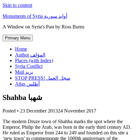
Skip to content
Monuments of Syria أوابد سورية
A Window on Syria's Past by Ross Burns
Primary Menu
Home
Author المؤلف
Places (with Index)
Syria Conflict
Mail بريد
STOP PRESS! سجل العمل
Atlas أطلس
Shahba شهبا
Posted •
23 December 2013
24 November 2017
The modern Druze town of Shahba marks the spot where the
Emperor, Philip the Arab, was born in the early third century AD.
He ruled as Emperor from 244 to 249 and founded on this site a
‘new town’ to commemorate the 1000th anniversary of the