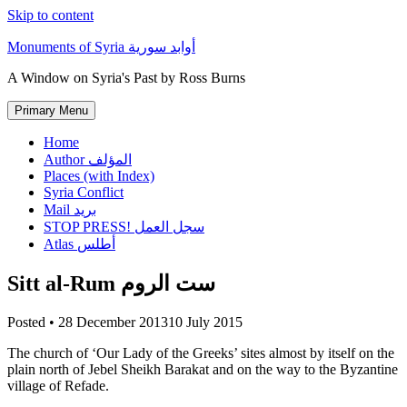
Skip to content
Monuments of Syria أوابد سورية
A Window on Syria's Past by Ross Burns
Primary Menu
Home
Author المؤلف
Places (with Index)
Syria Conflict
Mail بريد
STOP PRESS! سجل العمل
Atlas أطلس
Sitt al-Rum ست الروم
Posted •
28 December 2013
10 July 2015
The church of ‘Our Lady of the Greeks’ sites almost by itself on the
plain north of Jebel Sheikh Barakat and on the way to the Byzantine
village of Refade.