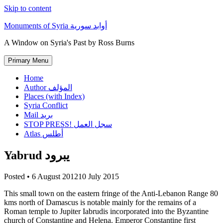
Skip to content
Monuments of Syria أوابد سورية
A Window on Syria's Past by Ross Burns
Primary Menu
Home
Author المؤلف
Places (with Index)
Syria Conflict
Mail بريد
STOP PRESS! سجل العمل
Atlas أطلس
Yabrud يبرود
Posted •
6 August 2012
10 July 2015
This small town on the eastern fringe of the Anti-Lebanon Range 80
kms north of Damascus is notable mainly for the remains of a
Roman temple to Jupiter Iabrudis incorporated into the Byzantine
church of Constantine and Helena. Emperor Constantine first