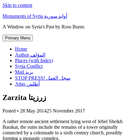
Skip to content
Monuments of Syria أوابد سورية
A Window on Syria's Past by Ross Burns
Primary Menu
Home
Author المؤلف
Places (with Index)
Syria Conflict
Mail بريد
STOP PRESS! سجل العمل
Atlas أطلس
Zarzita زرزيتا
Posted •
28 May 2014
25 November 2017
A rather remote ancient settlement lying west of Jebel Sheikh
Barakat, the ruins include the remains of a tower originally
connected by a colonnade to a sixth century church, possibly
forming a monastic complex.