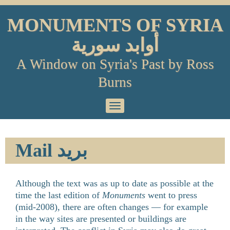
Skip
to
MONUMENTS OF SYRIA
content
أوابد سورية
A Window on Syria's Past by Ross
Burns
Primary
Menu
Mail بريد
Although the text was as up to date as possible at the
time the last edition of
Monuments
went to press
(mid-2008), there are often changes — for example
in the way sites are presented or buildings are