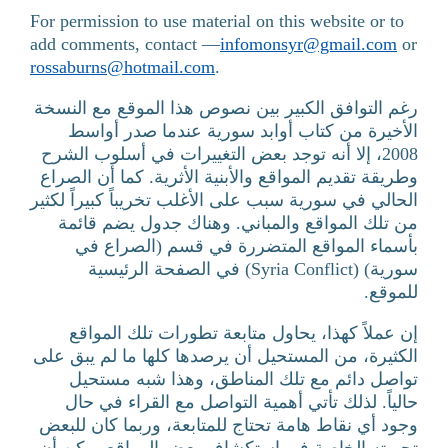
For permission to use material on this website or to
add comments, contact —
infomonsyr@gmail.com
or
rossaburns@hotmail.com
.
رغم التوافق الكبير بين نصوص هذا الموقع مع النسخة
الأخيرة من كتاب أوابد سورية عندما صدر أواسط
2008، إلا أنه توجد بعض التغييرات في أسلوب الشرح
وطريقة تقديم المواقع والأبنية الأثرية. كما أن الصراع
الحالي في سورية سبب على الأغلب تخريباً كبيراً لكثير
من تلك المواقع والمباني. وهناك جدول يضم قائمة
بأسماء المواقع المتضررة في قسم (الصراع في
سورية) (Syria Conflict) في الصفحة الرئيسية
للموقع.
إن عملاً كهذا، يحاول متابعة تطورات تلك المواقع
الكثيرة، من المستحيل أن يرصدها كلها ما لم يبق على
تواصل دائم مع تلك المناطق، وهذا شبه مستحيل
حالياً. لذلك تأتي أهمية التواصل مع القراء في حال
وجود أي نقاط هامة تحتاج للمتابعة، وربما كان للبعض
تجربته الخاصة في استكشاف بعض المواقع يمكن أن