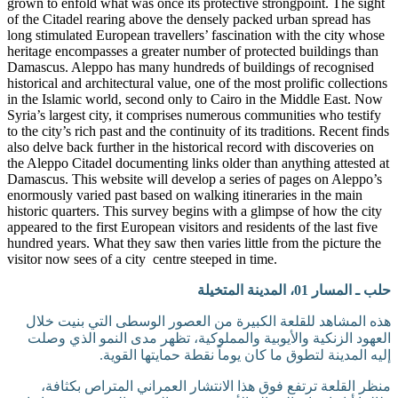
grown to enfold what was once its protective strongpoint. The sight
of the Citadel rearing above the densely packed urban spread has
long stimulated European travellers’ fascination with the city whose
heritage encompasses a greater number of protected buildings than
Damascus. Aleppo has many hundreds of buildings of recognised
historical and architectural value, one of the most prolific collections
in the Islamic world, second only to Cairo in the Middle East. Now
Syria’s largest city, it comprises numerous communities who testify
to the city’s rich past and the continuity of its traditions. Recent finds
also delve back further in the historical record with discoveries on
the Aleppo Citadel documenting links older than anything attested at
Damascus. This website will develop a series of pages on Aleppo’s
enormously varied past based on walking itineraries in the main
historic quarters. This survey begins with a glimpse of how the city
appeared to the first European visitors and residents of the last five
hundred years. What they saw then varies little from the picture the
visitor now sees of a city centre steeped in time.
حلب ـ المسار 01، المدينة المتخيلة
هذه المشاهد للقلعة الكبيرة من العصور الوسطى التي بنيت خلال
العهود الزنكية والأيوبية والمملوكية، تظهر مدى النمو الذي وصلت
إليه المدينة لتطوق ما كان يوماً نقطة حمايتها القوية.
منظر القلعة ترتفع فوق هذا الانتشار العمراني المتراص بكثافة،