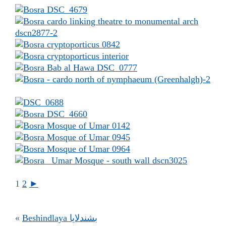
1
2
►
«
Beshindlaya بشندلايا