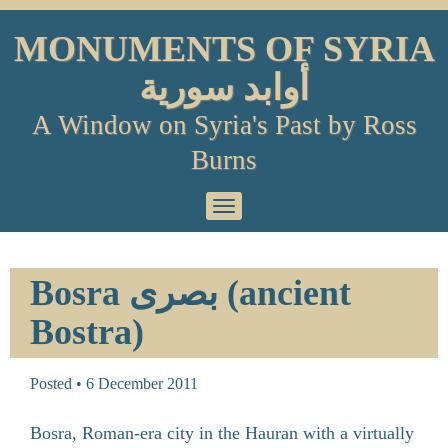
Skip
to
MONUMENTS OF SYRIA
content
أوابد سورية
A Window on Syria's Past by Ross
Burns
Primary
Menu
Bosra بصرى (ancient
Bostra)
Posted •
6 December 2011
Bosra, Roman-era city in the Hauran with a virtually