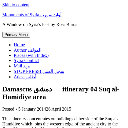
Skip to content
Monuments of Syria أوابد سورية
A Window on Syria's Past by Ross Burns
Primary Menu
Home
Author المؤلف
Places (with Index)
Syria Conflict
Mail بريد
STOP PRESS! سجل العمل
Atlas أطلس
Damascus دمشق — itinerary 04 Suq al-
Hamidiye area
Posted •
5 January 2014
26 April 2015
This itinerary concentrates on buildings either side of the Suq al-
Hamidiye which joins the western edge of the ancient city to the