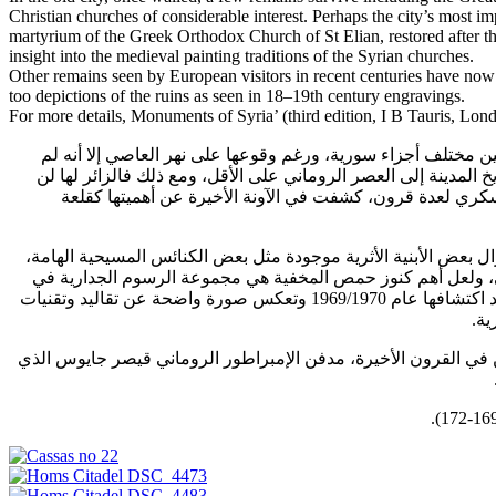
Christian churches of considerable interest. Perhaps the city’s most im
martyrium of the Greek Orthodox Church of St Elian, restored after t
insight into the medieval painting traditions of the Syrian churches.
Other remains seen by European visitors in recent centuries have now
too depictions of the ruins as seen in 18–19th century engravings.
For more details, Monuments of Syria’ (third edition, I B Tauris, Lo
ات هامة بين مختلف أجزاء سورية، ورغم وقوعها على نهر العاصي إلا أنه لم
يخ المدينة إلى العصر الروماني على الأقل، ومع ذلك فالزائر لها لن
ري لعدة قرون، كشفت في الآونة الأخيرة عن أهميتها كقلعة
ال بعض الأبنية الأثرية موجودة مثل بعض الكنائس المسيحية الهامة
زنكي، ولعل أهم كنوز حمص المخفية هي مجموعة الرسوم الجدارية في
مدفن الشهداء ضمن كنيسة القديس اليان، وقد رممت بعد اكتشافها عام 1969/1970 وتعكس صورة واضحة عن تقاليد وتقنيات
ية
ين في القرون الأخيرة، مدفن الإمبراطور الروماني قيصر جايوس الذي