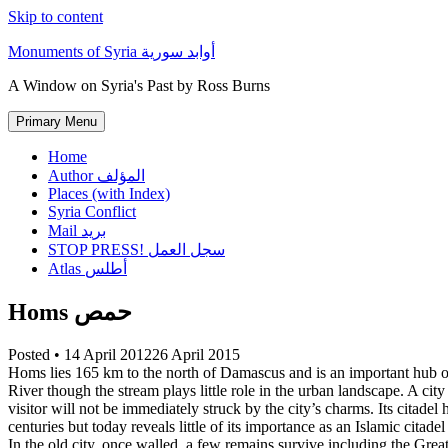
Skip to content
Monuments of Syria أوابد سورية
A Window on Syria's Past by Ross Burns
Primary Menu
Home
Author المؤلف
Places (with Index)
Syria Conflict
Mail بريد
STOP PRESS! سجل العمل
Atlas أطلس
Homs حمص
Posted •
14 April 2012
26 April 2015
Homs lies 165 km to the north of Damascus and is an important hub on 
River though the stream plays little role in the urban landscape. A ci
visitor will not be immediately struck by the city’s charms. Its citadel
centuries but today reveals little of its importance as an Islamic citad
In the old city, once walled, a few remains survive including the Gre