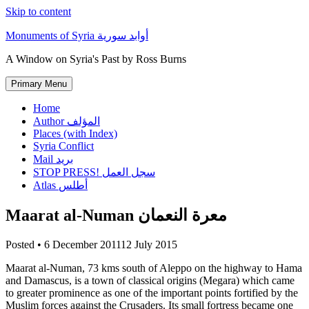
Skip to content
Monuments of Syria أوابد سورية
A Window on Syria's Past by Ross Burns
Primary Menu
Home
Author المؤلف
Places (with Index)
Syria Conflict
Mail بريد
STOP PRESS! سجل العمل
Atlas أطلس
Maarat al-Numan معرة النعمان
Posted •
6 December 2011
12 July 2015
Maarat al-Numan, 73 kms south of Aleppo on the highway to Hama
and Damascus, is a town of classical origins (Megara) which came
to greater prominence as one of the important points fortified by the
Muslim forces against the Crusaders. Its small fortress became one