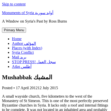
Skip to content
Monuments of Syria أوابد سورية
A Window on Syria's Past by Ross Burns
Primary Menu
Home
Author المؤلف
Places (with Index)
Syria Conflict
Mail بريد
STOP PRESS! سجل العمل
Atlas أطلس
Mushabbak المشبك
Posted •
17 April 2012
12 July 2015
A small wayside church, five kilometres to the west of the
Monastery of St Simeon. This is one of the most perfectly preserved
Byzantine churches in Syria. It lacks only a roof and internal fittings
to be complete. It was not located in an inhabited area and probably