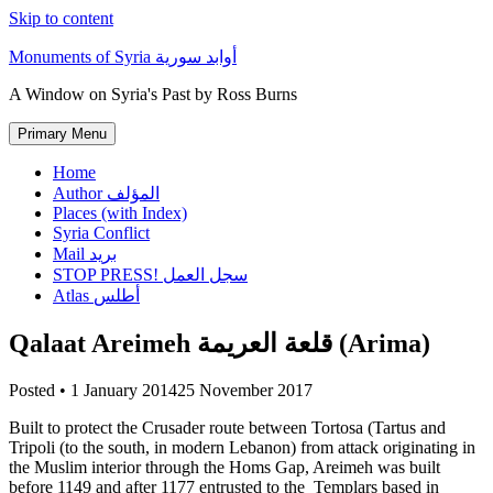
Skip to content
Monuments of Syria أوابد سورية
A Window on Syria's Past by Ross Burns
Primary Menu
Home
Author المؤلف
Places (with Index)
Syria Conflict
Mail بريد
STOP PRESS! سجل العمل
Atlas أطلس
Qalaat Areimeh قلعة العريمة (Arima)
Posted •
1 January 2014
25 November 2017
Built to protect the Crusader route between Tortosa (Tartus and
Tripoli (to the south, in modern Lebanon) from attack originating in
the Muslim interior through the Homs Gap, Areimeh was built
before 1149 and after 1177 entrusted to the Templars based in