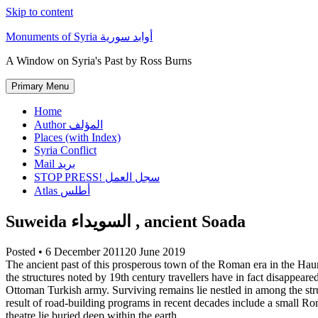
Skip to content
Monuments of Syria أوابد سورية
A Window on Syria's Past by Ross Burns
Primary Menu
Home
Author المؤلف
Places (with Index)
Syria Conflict
Mail بريد
STOP PRESS! سجل العمل
Atlas أطلس
Suweida السويداء , ancient Soada
Posted •
6 December 2011
20 June 2019
The ancient past of this prosperous town of the Roman era in the Hau
the structures noted by 19th century travellers have in fact disappeare
Ottoman Turkish army. Surviving remains lie nestled in among the str
result of road-building programs in recent decades include a small 
theatre lie buried deep within the earth.