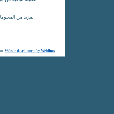
on
,
Website development by
Weblines