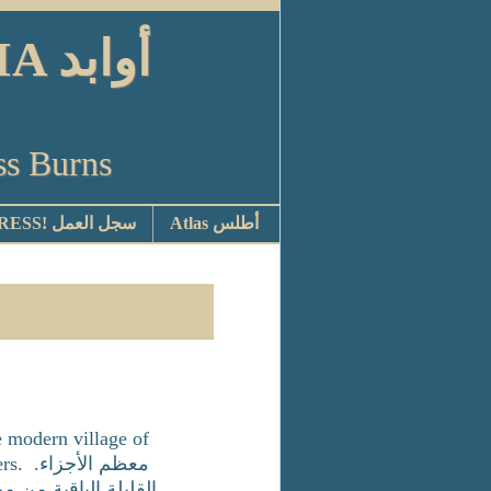
أوا
ss Burns
Atlas أطلس
STOP PRESS! سجل العمل
e modern village of
معظم ا
القليلة الباقية من م