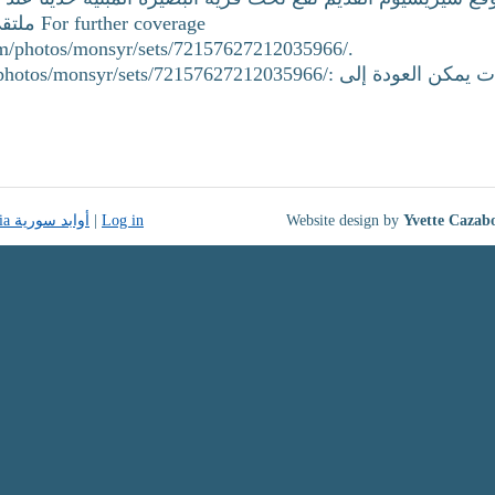
coverage
om/photos/monsyr/sets/72157627212035966/.
r/sets/72157627212035966/: لمزيد من المعلومات يمكن العودة إلى
Monuments of Syria أوابد سورية
|
Log in
Website design by
Yvette Cazab