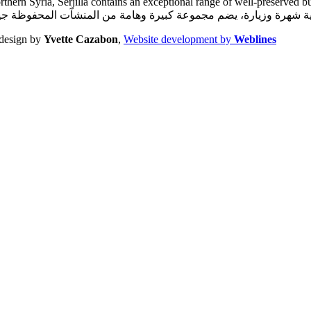
Syria, Serjilla contains an exceptional range of well-preserved buildings cluste
design by
Yvette Cazabon
,
Website development by
Weblines