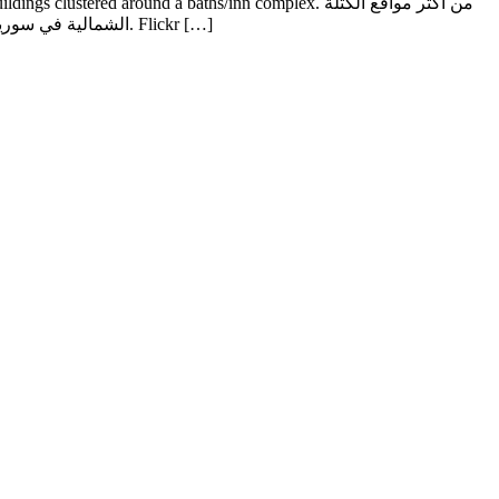
red around a baths/inn complex. من أكثر مواقع الكتلة
الشمالية في سورية شهرة وزيارة، يضم مجموعة كبيرة وهامة من المنشآت المحفوظة جيداً تتجمع حول المبنى المركزي المؤلف من مجمع يضم خاناً وحمامات. Flickr […]