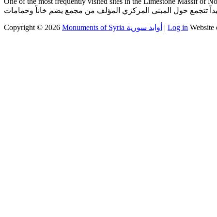
One of the most frequently visited sites in the Limestone Massif of Northern 
Copyright © 2026
Monuments of Syria أوابد سورية
|
Log in
Website 